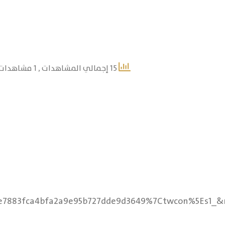
15 إجمالي المشاهدات
, 1 مشاهدات اليوم
7883fca4bfa2a9e95b727dde9d3649%7Ctwcon%5Es1_&r