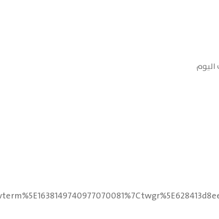
erm%5E1638149740977070081%7Ctwgr%5E628413d8ee