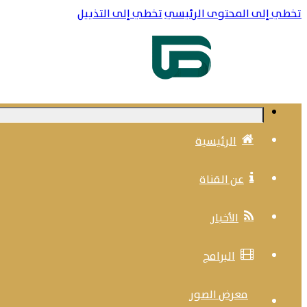
تخطي إلى المحتوى الرئيسي
تخطي إلى التذييل
عربسات – التردد: 11938 عمودي
ssadtv.net
الرئيسية
عن القناة
الأخبار
البرامج
معرض الصور