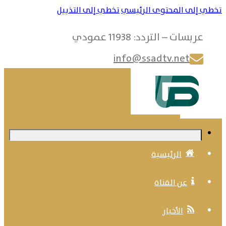
إلى المحتوى الرئيسي
تخطي إلى التذييل
ربسات – التردد: 11938 عمودي
info@ssadtv.net
الرئيسية
عن القناة
الأخبار